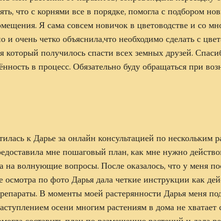
ять, что с корнями все в порядке, помогла с подбором но
мещения. Я сама совсем новичок в цветоводстве и со мн
о и очень четко объяснила,что необходимо сделать с цвет
я который получилось спасти всех земных друзей. Спаси
ённость в процесс. Обязательно буду обращаться при во
!
тилась к Дарье за онлайн консультацией по нескольким р
редоставила мне пошаговый план, как мне нужно действо
а на волнующие вопросы. После оказалось, что у меня по
е осмотра по фото Дарья дала четкие инструкции как дей
препараты. В моменты моей растерянности Дарья меня по
аступлением осени многим растениям в дома не хватает с