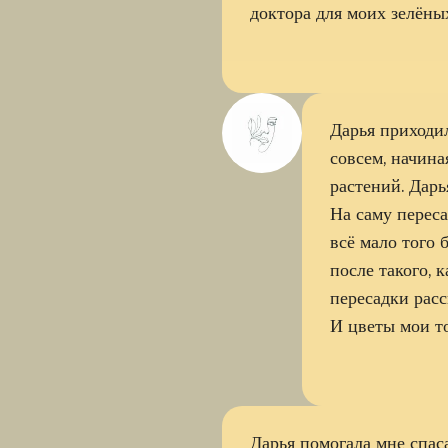
доктора для моих зелёны
Дарья приходил
совсем, начина
растений. Дарь
На саму переса
всё мало того 
после такого, 
пересадки расс
И цветы мои то
Дарья помогала мне спас