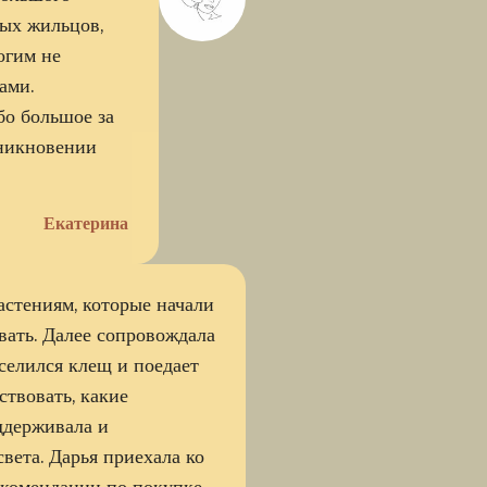
вых жильцов,
огим не
ами.
бо большое за
зникновении
Екатерина
астениям, которые начали
вать. Далее сопровождала
селился клещ и поедает
ствовать, какие
ддерживала и
вета. Дарья приехала ко