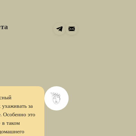
ета
асный
к ухаживать за
. Особенно это
- в таком
 домашнего