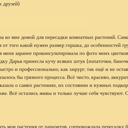
х друзей)
а ко мне домой для пересадки комнатных растений. Сама
я от того какой нужен размер горшка, до особенностей гр
я меня заранее проконсультировала по фото моих цветков,
дку Дарья принесла кучу всяких штук (лопаточки, баночк
быстро и профессионально, как хирург, так ещё и не оста
казалось бы грязного процесса. Всё чисто, красиво, аккура
казала о самих растениях, их состоянии и нужных подкор
же. Всё остались живы и только лучше себя чувствуют. О
ать мои растения от паразитов, сопровождала пересадку 